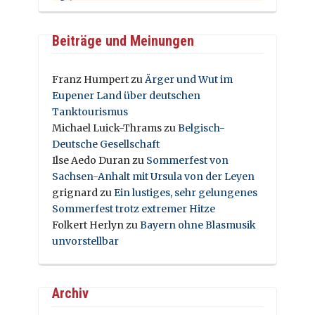
Beiträge und Meinungen
Franz Humpert
zu
Ärger und Wut im
Eupener Land über deutschen
Tanktourismus
Michael Luick-Thrams
zu
Belgisch-
Deutsche Gesellschaft
Ilse Aedo Duran
zu
Sommerfest von
Sachsen-Anhalt mit Ursula von der Leyen
grignard
zu
Ein lustiges, sehr gelungenes
Sommerfest trotz extremer Hitze
Folkert Herlyn
zu
Bayern ohne Blasmusik
unvorstellbar
Archiv