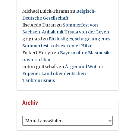
Michael Luick-Thrams
zu
Belgisch-
Deutsche Gesellschaft
Ilse Aedo Duran
zu
Sommerfest von
Sachsen-Anhalt mit Ursula von der Leyen
grignard
zu
Ein lustiges, sehr gelungenes
Sommerfest trotz extremer Hitze
Folkert Herlyn
zu
Bayern ohne Blasmusik
unvorstellbar
anton gottschalk
zu
Ärger und Wut im
Eupener Land über deutschen
Tanktourismus
Archiv
Archiv