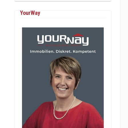
YourWay