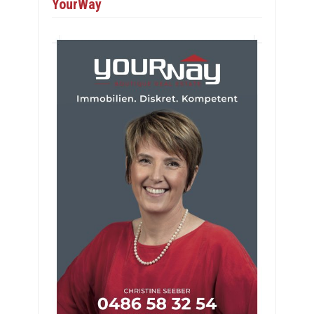
YourWay