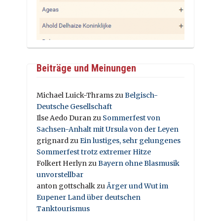
Beiträge und Meinungen
Michael Luick-Thrams
zu
Belgisch-
Deutsche Gesellschaft
Ilse Aedo Duran
zu
Sommerfest von
Sachsen-Anhalt mit Ursula von der Leyen
grignard
zu
Ein lustiges, sehr gelungenes
Sommerfest trotz extremer Hitze
Folkert Herlyn
zu
Bayern ohne Blasmusik
unvorstellbar
anton gottschalk
zu
Ärger und Wut im
Eupener Land über deutschen
Tanktourismus