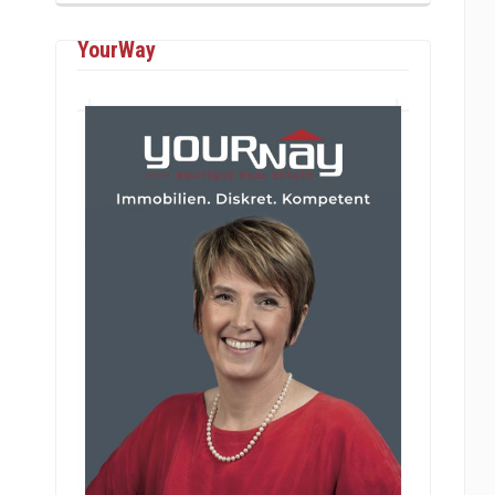
YourWay