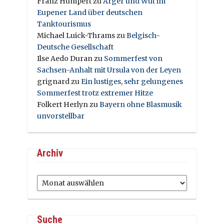
Franz Humpert
zu
Ärger und Wut im
Eupener Land über deutschen
Tanktourismus
Michael Luick-Thrams
zu
Belgisch-
Deutsche Gesellschaft
Ilse Aedo Duran
zu
Sommerfest von
Sachsen-Anhalt mit Ursula von der Leyen
grignard
zu
Ein lustiges, sehr gelungenes
Sommerfest trotz extremer Hitze
Folkert Herlyn
zu
Bayern ohne Blasmusik
unvorstellbar
Archiv
Archiv
Suche