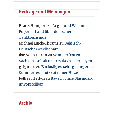
Beiträge und Meinungen
Franz Humpert
zu
Ärger und Wut im
Eupener Land über deutschen
Tanktourismus
Michael Luick-Thrams
zu
Belgisch-
Deutsche Gesellschaft
Ilse Aedo Duran
zu
Sommerfest von
Sachsen-Anhalt mit Ursula von der Leyen
grignard
zu
Ein lustiges, sehr gelungenes
Sommerfest trotz extremer Hitze
Folkert Herlyn
zu
Bayern ohne Blasmusik
unvorstellbar
Archiv