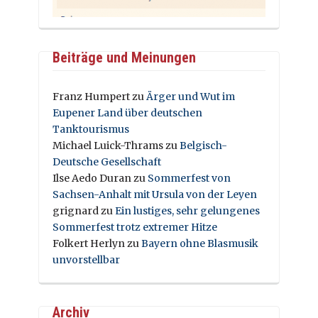
Beiträge und Meinungen
Franz Humpert
zu
Ärger und Wut im
Eupener Land über deutschen
Tanktourismus
Michael Luick-Thrams
zu
Belgisch-
Deutsche Gesellschaft
Ilse Aedo Duran
zu
Sommerfest von
Sachsen-Anhalt mit Ursula von der Leyen
grignard
zu
Ein lustiges, sehr gelungenes
Sommerfest trotz extremer Hitze
Folkert Herlyn
zu
Bayern ohne Blasmusik
unvorstellbar
Archiv