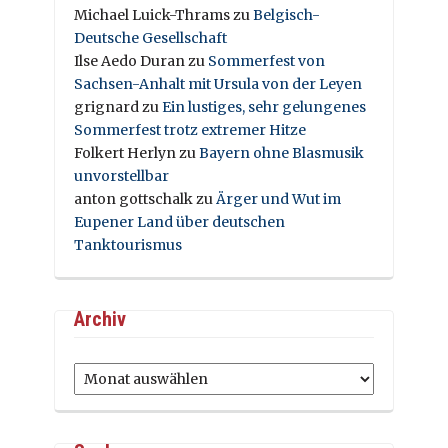
Michael Luick-Thrams
zu
Belgisch-
Deutsche Gesellschaft
Ilse Aedo Duran
zu
Sommerfest von
Sachsen-Anhalt mit Ursula von der Leyen
grignard
zu
Ein lustiges, sehr gelungenes
Sommerfest trotz extremer Hitze
Folkert Herlyn
zu
Bayern ohne Blasmusik
unvorstellbar
anton gottschalk
zu
Ärger und Wut im
Eupener Land über deutschen
Tanktourismus
Archiv
Archiv