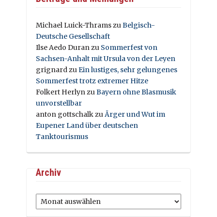
Michael Luick-Thrams
zu
Belgisch-
Deutsche Gesellschaft
Ilse Aedo Duran
zu
Sommerfest von
Sachsen-Anhalt mit Ursula von der Leyen
grignard
zu
Ein lustiges, sehr gelungenes
Sommerfest trotz extremer Hitze
Folkert Herlyn
zu
Bayern ohne Blasmusik
unvorstellbar
anton gottschalk
zu
Ärger und Wut im
Eupener Land über deutschen
Tanktourismus
Archiv
Archiv