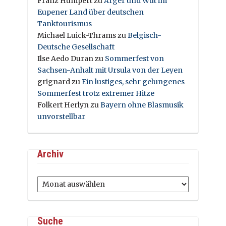
Franz Humpert
zu
Ärger und Wut im
Eupener Land über deutschen
Tanktourismus
Michael Luick-Thrams
zu
Belgisch-
Deutsche Gesellschaft
Ilse Aedo Duran
zu
Sommerfest von
Sachsen-Anhalt mit Ursula von der Leyen
grignard
zu
Ein lustiges, sehr gelungenes
Sommerfest trotz extremer Hitze
Folkert Herlyn
zu
Bayern ohne Blasmusik
unvorstellbar
Archiv
Archiv
Suche