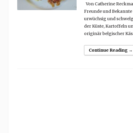
Von Catherine Reckmann.
Freunde und Bekannte z
urwüchsig und schwelgt
der Küste, Kartoffeln u
originär belgischer Käse
Continue Reading →