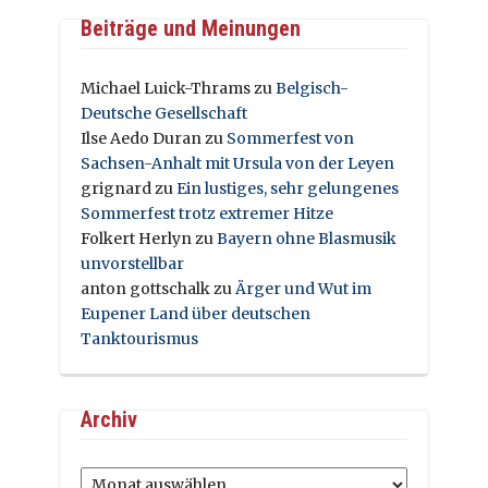
Beiträge und Meinungen
Michael Luick-Thrams
zu
Belgisch-
Deutsche Gesellschaft
Ilse Aedo Duran
zu
Sommerfest von
Sachsen-Anhalt mit Ursula von der Leyen
grignard
zu
Ein lustiges, sehr gelungenes
Sommerfest trotz extremer Hitze
Folkert Herlyn
zu
Bayern ohne Blasmusik
unvorstellbar
anton gottschalk
zu
Ärger und Wut im
Eupener Land über deutschen
Tanktourismus
Archiv
Archiv