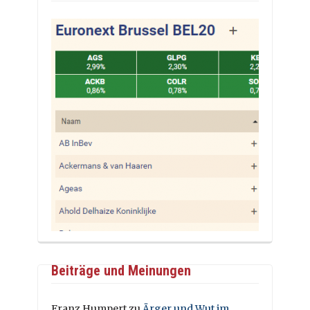
Beiträge und Meinungen
Franz Humpert
zu
Ärger und Wut im