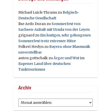
Michael Luick-Thrams
zu
Belgisch-
Deutsche Gesellschaft
Ilse Aedo Duran
zu
Sommerfest von
Sachsen-Anhalt mit Ursula von der Leyen
grignard
zu
Ein lustiges, sehr gelungenes
Sommerfest trotz extremer Hitze
Folkert Herlyn
zu
Bayern ohne Blasmusik
unvorstellbar
anton gottschalk
zu
Ärger und Wut im
Eupener Land über deutschen
Tanktourismus
Archiv
Archiv