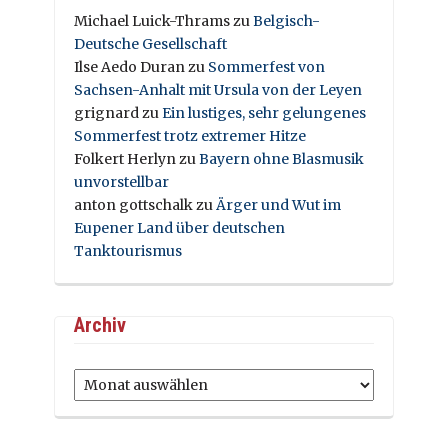
Michael Luick-Thrams
zu
Belgisch-
Deutsche Gesellschaft
Ilse Aedo Duran
zu
Sommerfest von
Sachsen-Anhalt mit Ursula von der Leyen
grignard
zu
Ein lustiges, sehr gelungenes
Sommerfest trotz extremer Hitze
Folkert Herlyn
zu
Bayern ohne Blasmusik
unvorstellbar
anton gottschalk
zu
Ärger und Wut im
Eupener Land über deutschen
Tanktourismus
Archiv
Archiv