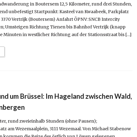
ndwanderung in Boutersem 12,5 Kilometer, rund drei Stunden,
end unbefestigt Startpunkt: Kasteel van Kwaabeek, Parkplatz
 3370 Vertrijk (Boutersem) Anfahrt ÖPNV: SNCB Intercity
n; Umsteigen Richtung Tienen bis Bahnhof Vertrijk (knapp
e Minuten in westlicher Richtung auf der Stationsstraat bis […]
d um Brüssel: Im Hageland zwischen Wald,
nbergen
ter, rund zweieinhalb Stunden (ohne Pausen);
atz am Wezemaalplein, 3111 Wezemaal. Von Michael Stabenow
kommen die Reize des östlich von Löwen gelegenen