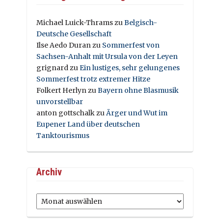
Michael Luick-Thrams
zu
Belgisch-
Deutsche Gesellschaft
Ilse Aedo Duran
zu
Sommerfest von
Sachsen-Anhalt mit Ursula von der Leyen
grignard
zu
Ein lustiges, sehr gelungenes
Sommerfest trotz extremer Hitze
Folkert Herlyn
zu
Bayern ohne Blasmusik
unvorstellbar
anton gottschalk
zu
Ärger und Wut im
Eupener Land über deutschen
Tanktourismus
Archiv
Archiv