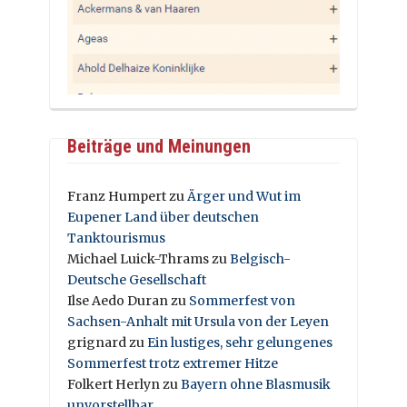
Beiträge und Meinungen
Franz Humpert
zu
Ärger und Wut im
Eupener Land über deutschen
Tanktourismus
Michael Luick-Thrams
zu
Belgisch-
Deutsche Gesellschaft
Ilse Aedo Duran
zu
Sommerfest von
Sachsen-Anhalt mit Ursula von der Leyen
grignard
zu
Ein lustiges, sehr gelungenes
Sommerfest trotz extremer Hitze
Folkert Herlyn
zu
Bayern ohne Blasmusik
unvorstellbar