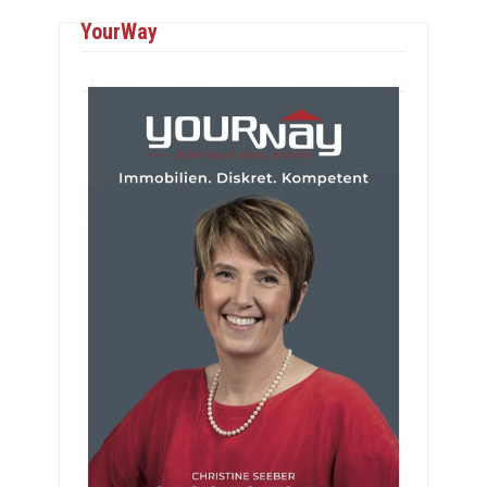
YourWay