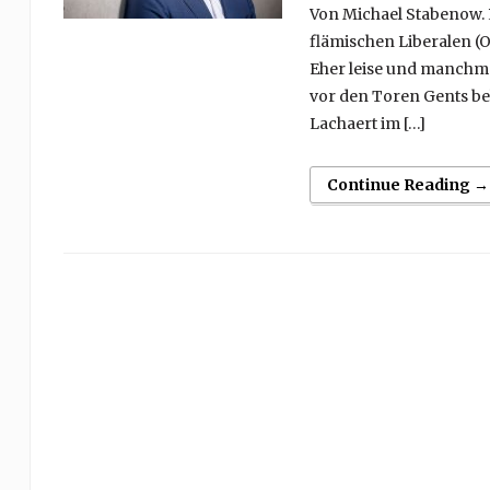
Von Michael Stabenow. 
flämischen Liberalen (Op
Eher leise und manchmal
vor den Toren Gents beh
Lachaert im […]
Continue Reading →