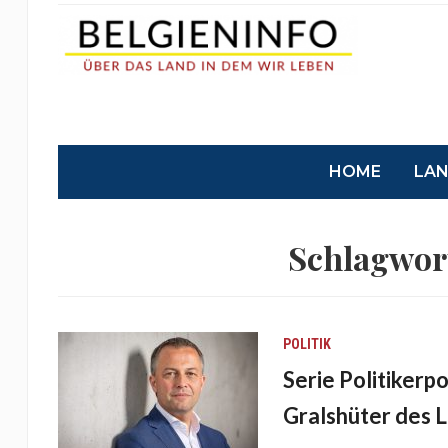
HOME
LA
Schlagwor
POLITIK
Serie Politikerp
Gralshüter des L