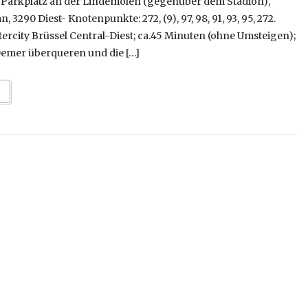
: Parkplatz an der Lindemolen (gegenüber dem Stadion),
290 Diest- Knotenpunkte: 272, (9), 97, 98, 91, 93, 95, 272.
rcity Brüssel Central-Diest; ca.45 Minuten (ohne Umsteigen);
emer überqueren und die […]