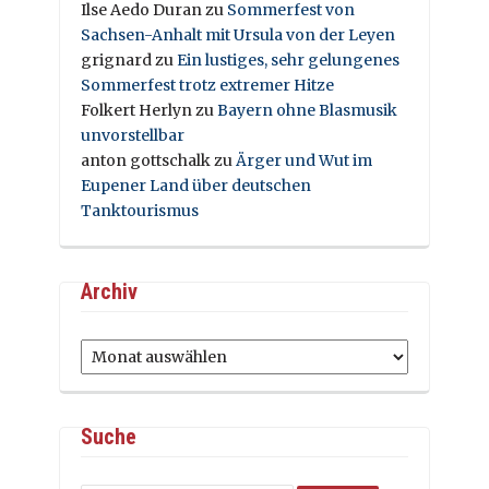
Ilse Aedo Duran
zu
Sommerfest von
Sachsen-Anhalt mit Ursula von der Leyen
grignard
zu
Ein lustiges, sehr gelungenes
Sommerfest trotz extremer Hitze
Folkert Herlyn
zu
Bayern ohne Blasmusik
unvorstellbar
anton gottschalk
zu
Ärger und Wut im
Eupener Land über deutschen
Tanktourismus
Archiv
Archiv
Suche