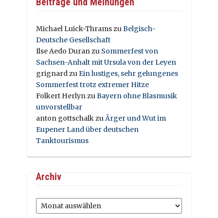
Beiträge und Meinungen
Michael Luick-Thrams
zu
Belgisch-
Deutsche Gesellschaft
Ilse Aedo Duran
zu
Sommerfest von
Sachsen-Anhalt mit Ursula von der Leyen
grignard
zu
Ein lustiges, sehr gelungenes
Sommerfest trotz extremer Hitze
Folkert Herlyn
zu
Bayern ohne Blasmusik
unvorstellbar
anton gottschalk
zu
Ärger und Wut im
Eupener Land über deutschen
Tanktourismus
Archiv
Archiv