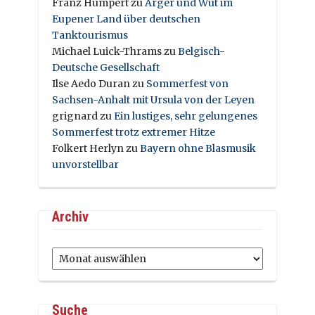
Franz Humpert
zu
Ärger und Wut im
Eupener Land über deutschen
Tanktourismus
Michael Luick-Thrams
zu
Belgisch-
Deutsche Gesellschaft
Ilse Aedo Duran
zu
Sommerfest von
Sachsen-Anhalt mit Ursula von der Leyen
grignard
zu
Ein lustiges, sehr gelungenes
Sommerfest trotz extremer Hitze
Folkert Herlyn
zu
Bayern ohne Blasmusik
unvorstellbar
Archiv
Archiv
Suche