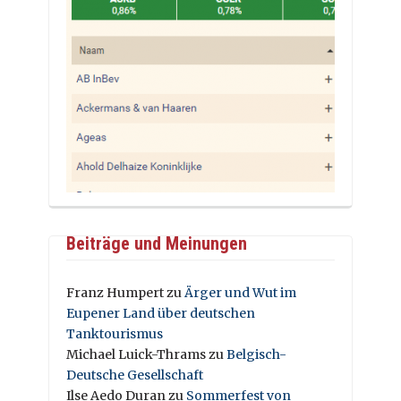
Beiträge und Meinungen
Franz Humpert
zu
Ärger und Wut im
Eupener Land über deutschen
Tanktourismus
Michael Luick-Thrams
zu
Belgisch-
Deutsche Gesellschaft
Ilse Aedo Duran
zu
Sommerfest von